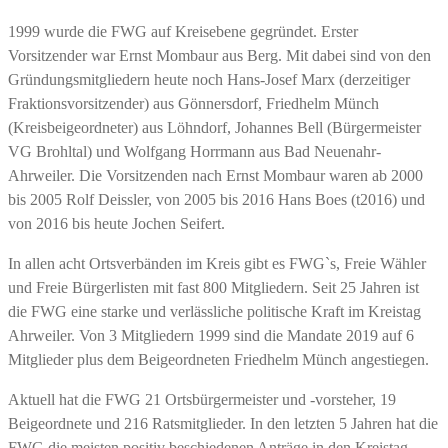
1999 wurde die FWG auf Kreisebene gegründet. Erster
Vorsitzender war Ernst Mombaur aus Berg. Mit dabei sind von den
Gründungsmitgliedern heute noch Hans-Josef Marx (derzeitiger
Fraktionsvorsitzender) aus Gönnersdorf, Friedhelm Münch
(Kreisbeigeordneter) aus Löhndorf, Johannes Bell (Bürgermeister
VG Brohltal) und Wolfgang Horrmann aus Bad Neuenahr-
Ahrweiler. Die Vorsitzenden nach Ernst Mombaur waren ab 2000
bis 2005 Rolf Deissler, von 2005 bis 2016 Hans Boes (t2016) und
von 2016 bis heute Jochen Seifert.
In allen acht Ortsverbänden im Kreis gibt es FWG`s, Freie Wähler
und Freie Bürgerlisten mit fast 800 Mitgliedern. Seit 25 Jahren ist
die FWG eine starke und verlässliche politische Kraft im Kreistag
Ahrweiler. Von 3 Mitgliedern 1999 sind die Mandate 2019 auf 6
Mitglieder plus dem Beigeordneten Friedhelm Münch angestiegen.
Aktuell hat die FWG 21 Ortsbürgermeister und -vorsteher, 19
Beigeordnete und 216 Ratsmitglieder. In den letzten 5 Jahren hat die
FWG die meisten positiv beschiedenen Anträge in den Kreistag