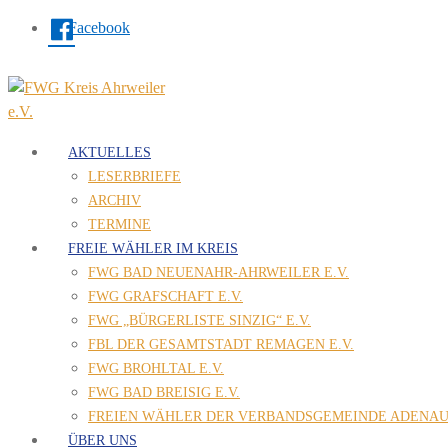
Facebook
AKTUELLES
LESERBRIEFE
ARCHIV
TERMINE
FREIE WÄHLER IM KREIS
FWG BAD NEUENAHR-AHRWEILER E.V.
FWG GRAFSCHAFT E.V.
FWG „BÜRGERLISTE SINZIG“ E.V.
FBL DER GESAMTSTADT REMAGEN E.V.
FWG BROHLTAL E.V.
FWG BAD BREISIG E.V.
FREIEN WÄHLER DER VERBANDSGEMEINDE ADENAU 
ÜBER UNS