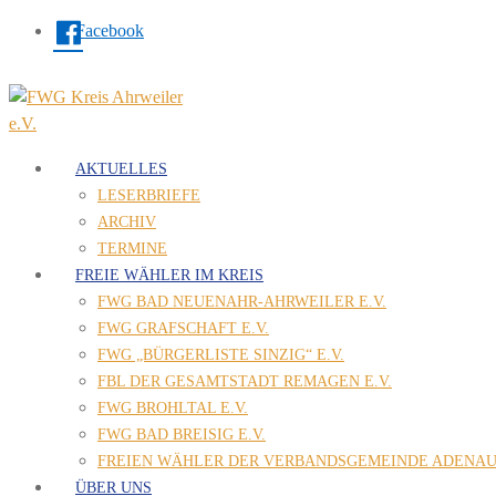
Facebook
AKTUELLES
LESERBRIEFE
ARCHIV
TERMINE
FREIE WÄHLER IM KREIS
FWG BAD NEUENAHR-AHRWEILER E.V.
FWG GRAFSCHAFT E.V.
FWG „BÜRGERLISTE SINZIG“ E.V.
FBL DER GESAMTSTADT REMAGEN E.V.
FWG BROHLTAL E.V.
FWG BAD BREISIG E.V.
FREIEN WÄHLER DER VERBANDSGEMEINDE ADENAU 
ÜBER UNS