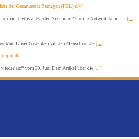
liste der Gesamtstadt Remagen (FBL) e.V.
h ausmacht. Was antworten Sie darauf? Unsere Antwort darauf ist
[...]
n
nften Mal. Unser Gedenken gilt den Menschen, die
[...]
sterpolitik“
 wieder auf“ vom 30. Juni Dem Artikel über die
[...]