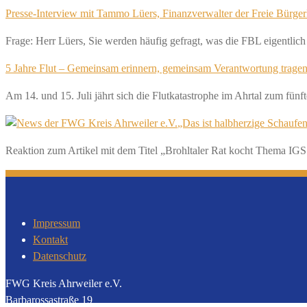
Presse-Interview mit Tammo Lüers, Finanzverwalter der Freie Bürger
Frage: Herr Lüers, Sie werden häufig gefragt, was die FBL eigentlic
5 Jahre Flut – Gemeinsam erinnern, gemeinsam Verantwortung trage
Am 14. und 15. Juli jährt sich die Flutkatastrophe im Ahrtal zum fü
„Das ist halbherzige Schaufen
Reaktion zum Artikel mit dem Titel „Brohltaler Rat kocht Thema IGS
Impressum
Kontakt
Datenschutz
FWG Kreis Ahrweiler e.V.
Barbarossastraße 19