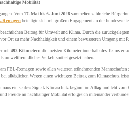
achhaltige Mobilität
egangen. Vom
17. Mai bis 6. Juni 2026
sammelten zahlreiche Bürgerinne
-Remagen
beteiligte sich mit großem Engagement an der bundeswei
n beachtlichen Beitrag für Umwelt und Klima. Durch die zurückgelegte
n vor Ort zu mehr Nachhaltigkeit und einem bewussteren Umgang mit R
er mit
492 Kilometern
die meisten Kilometer innerhalb des Teams errade
ls umweltfreundliches Verkehrsmittel gesetzt haben.
eam FBL-Remagen sowie allen weiteren teilnehmenden Mannschaften zu
d bei alltäglichen Wegen einen wichtigen Beitrag zum Klimaschutz leist
hinaus ein starkes Signal: Klimaschutz beginnt im Alltag und lebt vo
 und Freude an nachhaltiger Mobilität erfolgreich miteinander verbun