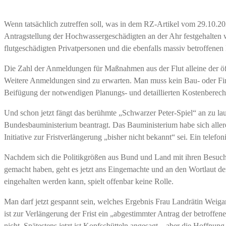
Wenn tatsächlich zutreffen soll, was in dem RZ-Artikel vom 29.10.20
Antragstellung der Hochwassergeschädigten an der Ahr festgehalten 
flutgeschädigten Privatpersonen und die ebenfalls massiv betroffen
Die Zahl der Anmeldungen für Maßnahmen aus der Flut alleine der öf
Weitere Anmeldungen sind zu erwarten. Man muss kein Bau- oder Fin
Beifügung der notwendigen Planungs- und detaillierten Kostenberech
Und schon jetzt fängt das berühmte „Schwarzer Peter-Spiel“ an zu l
Bundesbauministerium beantragt. Das Bauministerium habe sich aller
Initiative zur Fristverlängerung „bisher nicht bekannt“ sei. Ein tele
Nachdem sich die Politikgrößen aus Bund und Land mit ihren Besuch
gemacht haben, geht es jetzt ans Eingemachte und an den Wortlaut der
eingehalten werden kann, spielt offenbar keine Rolle.
Man darf jetzt gespannt sein, welches Ergebnis Frau Landrätin Weiga
ist zur Verlängerung der Frist ein „abgestimmter Antrag der betroffe
nicht. Spätestens jetzt ist Kopfschütteln angesagt – aber die Hoffnung