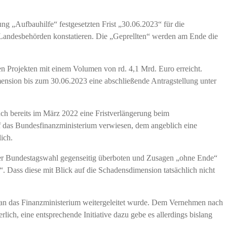
ng „Aufbauhilfe“ festgesetzten Frist „30.06.2023“ für die
 Landesbehörden konstatieren. Die „Geprellten“ werden am Ende die
n Projekten mit einem Volumen von rd. 4,1 Mrd. Euro erreicht.
nsion bis zum 30.06.2023 eine abschließende Antragstellung unter
ch bereits im März 2022 eine Fristverlängerung beim
uf das Bundesfinanzministerium verwiesen, dem angeblich eine
ich.
 der Bundestagswahl gegenseitig überboten und Zusagen „ohne Ende“
. Dass diese mit Blick auf die Schadensdimension tatsächlich nicht
ar an das Finanzministerium weitergeleitet wurde. Dem Vernehmen nach
ich, eine entsprechende Initiative dazu gebe es allerdings bislang