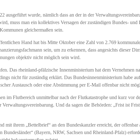
22 ausgeführt wurde, nämlich dass an der in der Verwaltungsvereinbaru
wird, muss man ein kollektives Versagen der zuständigen Bundes- und
en Kommunen gleichermaßen sein.
fentlichen Hand hat bis Mitte Oktober eine Zahl von 2.769 kommunale
anzierungsfachmann sein, um zu erkennen, dass angesichts dieser Dime
nungen objektiv nicht möglich sein wird.
aufen. Das rheinland-pfälzische Innenministerium hat dem Vernehmen na
dings nicht für zuständig erklärt. Das Bundesinnenministerium habe a
fonischer Austausch oder eine Abstimmung per E-Mail offenbar nicht mögl
en im Flutbereich unmittelbar nach der Flutkatastrophe und kurz vor
 Verwaltungsvereinbarung. Und da sagen die Behörden: „Frist ist Frist“
nd mit ihrem „Bettelbrief“ an den Bundeskanzler erreicht, der offenb
nen Bundesländer“ (Bayern, NRW, Sachsen und Rheinland-Pfalz) erforderl
 stirbt bekanntermaßen zuletzt.