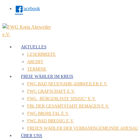
Facebook
AKTUELLES
LESERBRIEFE
ARCHIV
TERMINE
FREIE WÄHLER IM KREIS
FWG BAD NEUENAHR-AHRWEILER E.V.
FWG GRAFSCHAFT E.V.
FWG „BÜRGERLISTE SINZIG“ E.V.
FBL DER GESAMTSTADT REMAGEN E.V.
FWG BROHLTAL E.V.
FWG BAD BREISIG E.V.
FREIEN WÄHLER DER VERBANDSGEMEINDE ADENAU 
ÜBER UNS