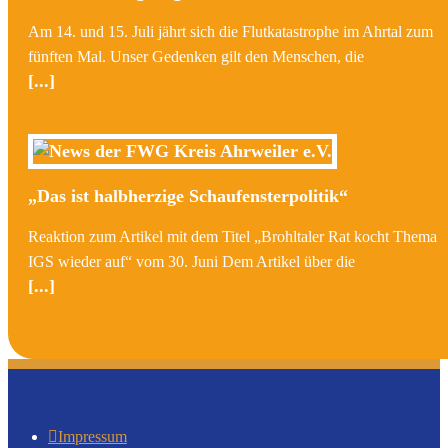
Am 14. und 15. Juli jährt sich die Flutkatastrophe im Ahrtal zum
fünften Mal. Unser Gedenken gilt den Menschen, die
[...]
„Das ist halbherzige Schaufensterpolitik“
Reaktion zum Artikel mit dem Titel „Brohltaler Rat kocht Thema
IGS wieder auf“ vom 30. Juni Dem Artikel über die
[...]
Impressum