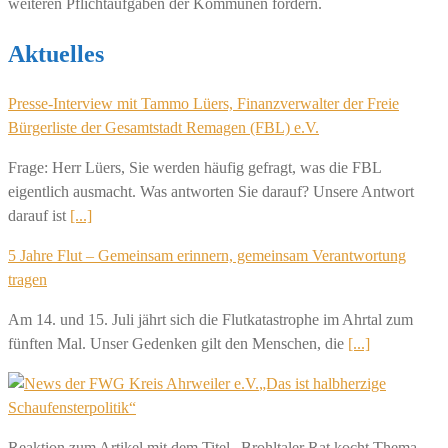
weiteren Pflichtaufgaben der Kommunen fordern.
Aktuelles
Presse-Interview mit Tammo Lüers, Finanzverwalter der Freie
Bürgerliste der Gesamtstadt Remagen (FBL) e.V.
Frage: Herr Lüers, Sie werden häufig gefragt, was die FBL
eigentlich ausmacht. Was antworten Sie darauf? Unsere Antwort
darauf ist
[...]
5 Jahre Flut – Gemeinsam erinnern, gemeinsam Verantwortung
tragen
Am 14. und 15. Juli jährt sich die Flutkatastrophe im Ahrtal zum
fünften Mal. Unser Gedenken gilt den Menschen, die
[...]
„Das ist halbherzige
Schaufensterpolitik“
Reaktion zum Artikel mit dem Titel „Brohltaler Rat kocht Thema